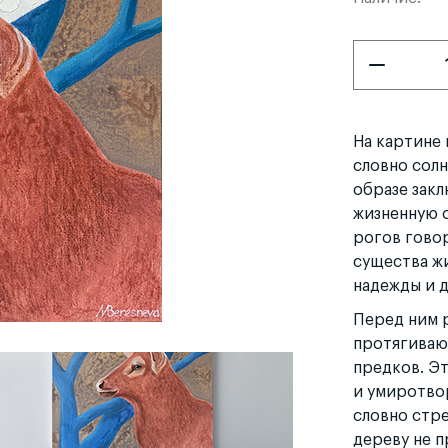
На картине 
словно сол
образе закл
жизненную с
рогов говор
существа ж
надежды и 
Перед ним р
протягивают
предков. Эт
и умиротвор
словно стр
дереву не п