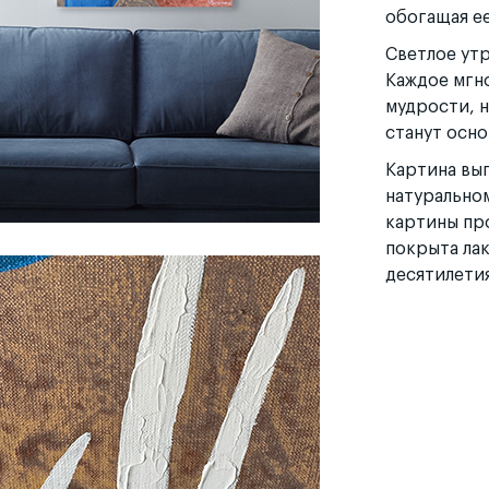
обогащая е
Светлое ут
Каждое мгн
мудрости, н
станут осно
Картина вы
натуральном
картины пр
покрыта лак
десятилетия