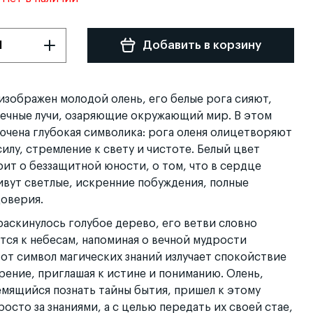
Добавить в корзину
изображен молодой олень, его белые рога сияют,
нечные лучи, озаряющие окружающий мир. В этом
ючена глубокая символика: рога оленя олицетворяют
илу, стремление к свету и чистоте. Белый цвет
ит о беззащитной юности, о том, что в сердце
ивут светлые, искренние побуждения, полные
доверия.
аскинулось голубое дерево, его ветви словно
ся к небесам, напоминая о вечной мудрости
от символ магических знаний излучает спокойствие
ение, приглашая к истине и пониманию. Олень,
емящийся познать тайны бытия, пришел к этому
росто за знаниями, а с целью передать их своей стае,